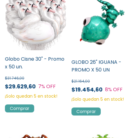
Globo Cisne 30" - Promo
GLOBO 26" IGUANA -
x 50 un.
PROMO X 50 UN
$31.746,00
$21.164,00
$29.629,60
7
% OFF
$19.454,60
8
% OFF
¡Solo quedan
5
en stock!
¡Solo quedan
5
en stock!