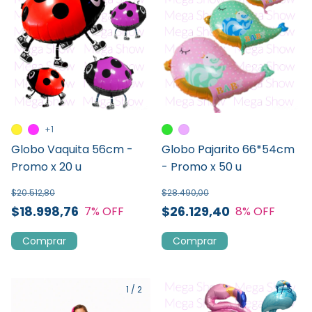
+1
Globo Vaquita 56cm -
Globo Pajarito 66*54cm
Promo x 20 u
- Promo x 50 u
$20.512,80
$28.490,00
$18.998,76
$26.129,40
7
% OFF
8
% OFF
Comprar
Comprar
1
/
2
1
/
5