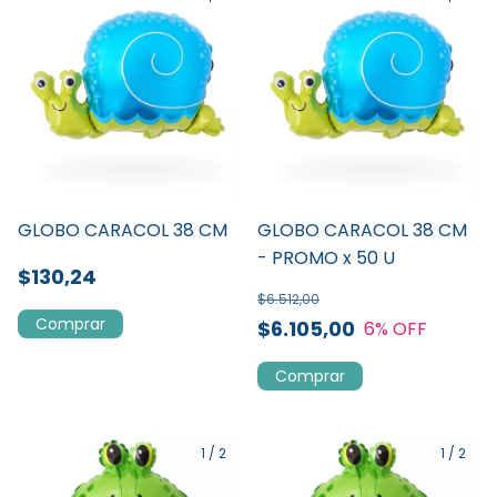
GLOBO CARACOL 38 CM
GLOBO CARACOL 38 CM
- PROMO x 50 U
$130,24
$6.512,00
$6.105,00
6
% OFF
1
/
2
1
/
2