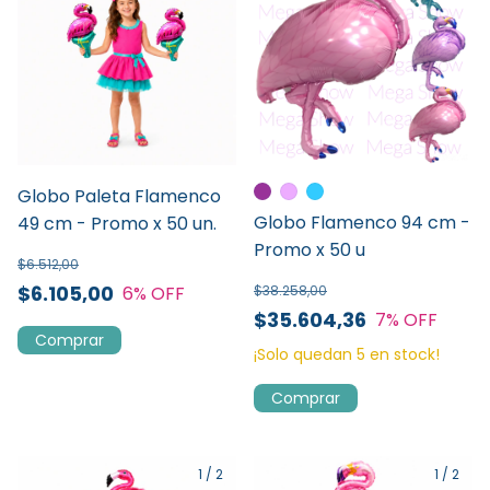
Globo Paleta Flamenco
Globo Flamenco 94 cm -
49 cm - Promo x 50 un.
Promo x 50 u
$6.512,00
$6.105,00
6
% OFF
$38.258,00
$35.604,36
7
% OFF
¡Solo quedan
5
en stock!
Comprar
1
/
2
1
/
2