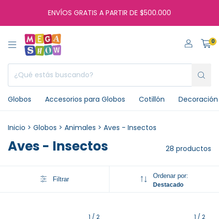
ENVÍOS GRATIS A PARTIR DE $500.000
0
Globos
Accesorios para Globos
Cotillón
Decoración 
Inicio
>
Globos
>
Animales
>
Aves - Insectos
Aves - Insectos
28 productos
Ordenar por:
Filtrar
Destacado
1
/
2
1
/
2