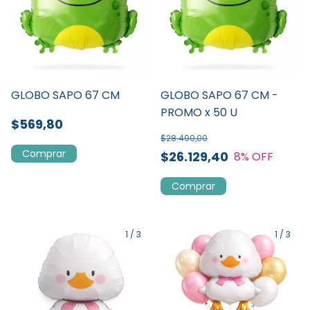
GLOBO SAPO 67 CM
GLOBO SAPO 67 CM -
PROMO x 50 U
$569,80
$28.490,00
$26.129,40
8
% OFF
1
/
3
1
/
3