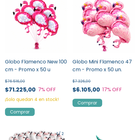
Globo Flamenco New 100
Globo Mini Flamenco 47
cm - Promo x 50 u
cm - Promo x 50 un.
$76.516,00
$7.326,00
$71.225,00
$6.105,00
7
% OFF
17
% OFF
¡Solo quedan
4
en stock!
1
/
2