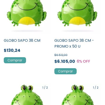
GLOBO SAPO 38 CM
GLOBO SAPO 38 CM -
PROMO x 50 U
$130,24
$6.512,00
$6.105,00
6
% OFF
1
/
2
1
/
2