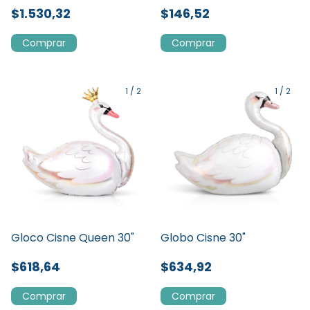
$1.530,32
$146,52
1
/
2
1
/
2
Gloco Cisne Queen 30"
Globo Cisne 30"
$618,64
$634,92