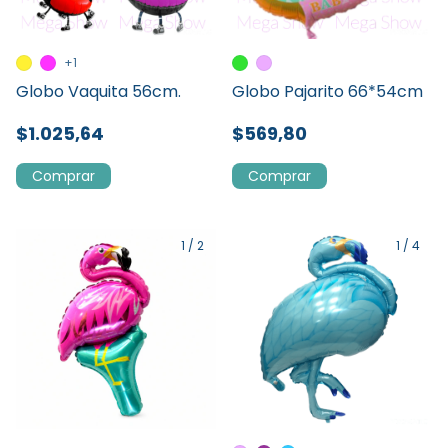
+1
Globo Vaquita 56cm.
Globo Pajarito 66*54cm
$1.025,64
$569,80
Comprar
Comprar
1
/
2
1
/
4