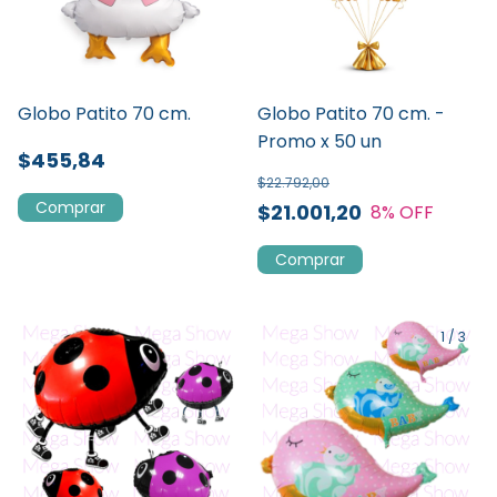
Globo Patito 70 cm.
Globo Patito 70 cm. -
Promo x 50 un
$455,84
$22.792,00
$21.001,20
8
% OFF
1
/
3