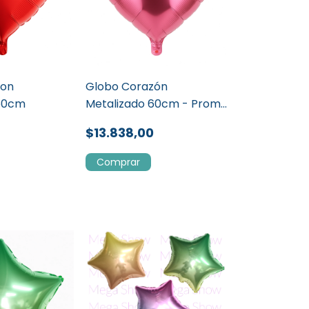
zon
Globo Corazón
 60cm
Metalizado 60cm - Promo
50u
$13.838,00
Comprar