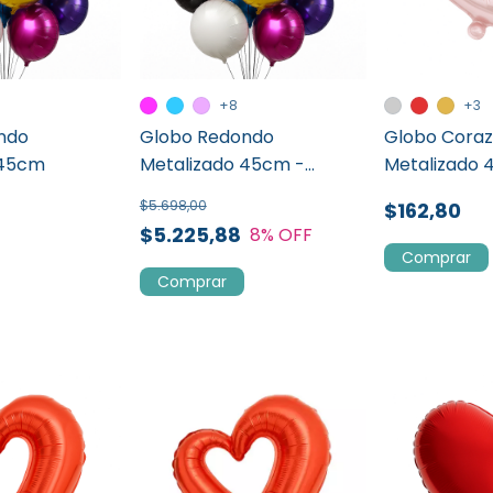
+8
+3
ndo
Globo Redondo
Globo Coraz
 45cm
Metalizado 45cm -
Metalizado
Promo 50u
$5.698,00
$162,80
$5.225,88
8
% OFF
Comprar
Comprar