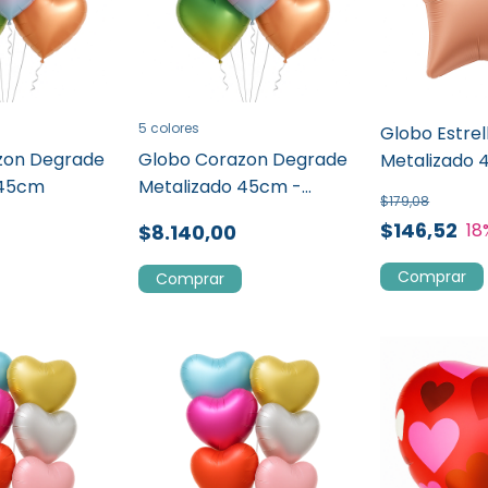
5 colores
Globo Estrel
zon Degrade
Globo Corazon Degrade
Metalizado 
 45cm
Metalizado 45cm -
Gold
$179,08
Promo 50u
$146,52
18
$8.140,00
Comprar