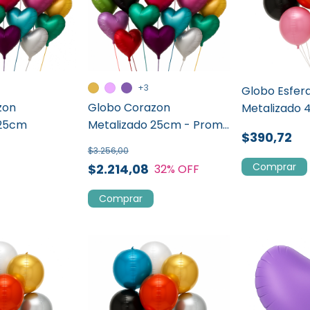
+3
Globo Esfer
zon
Globo Corazon
Metalizado
 25cm
Metalizado 25cm - Promo
$390,72
x 50 un
$3.256,00
Comprar
$2.214,08
32
% OFF
Comprar