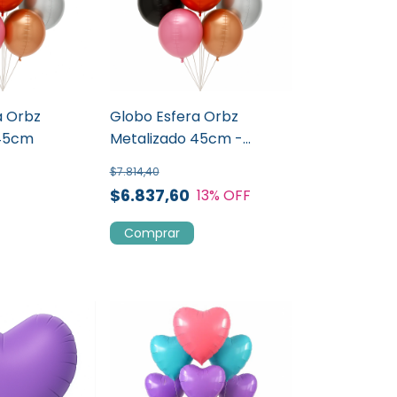
a Orbz
Globo Esfera Orbz
 45cm
Metalizado 45cm -
Promo x 20 un
$7.814,40
$6.837,60
13
% OFF
Comprar