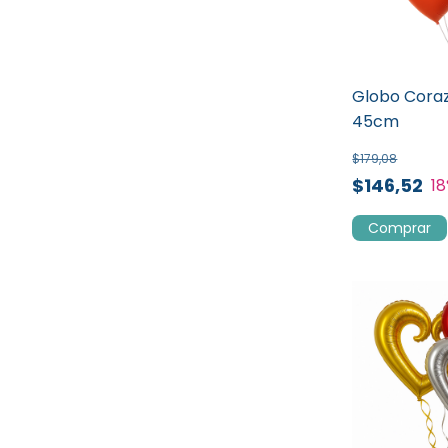
Globo Coraz
45cm
$179,08
$146,52
18
Comprar