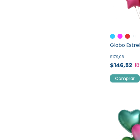
+1
Globo Estre
$179,08
$146,52
18
Comprar