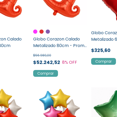
Globo Cora
zon Calado
Globo Corazon Calado
Metalizado
 80cm
Metalizado 80cm - Promo
$325,60
x 50 U
$56.980,00
Comprar
$52.242,52
8
% OFF
Comprar