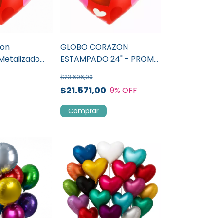
zon
GLOBO CORAZON
Metalizado
ESTAMPADO 24" - PROMO
X 50 UN.
$23.606,00
$21.571,00
9
% OFF