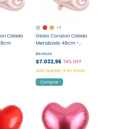
+3
on Calado
Globo Corazon Calado
 48cm
Metalizado 48cm -
Promo x 50 U
$8.140,00
$7.032,96
14
% OFF
¡Solo quedan
4
en stock!
Comprar