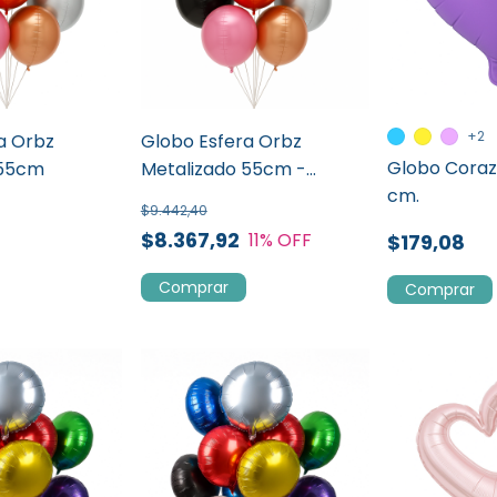
+2
a Orbz
Globo Esfera Orbz
Globo Coraz
 55cm
Metalizado 55cm -
cm.
PROMO X 20 UN
$9.442,40
$8.367,92
11
% OFF
$179,08
Comprar
Comprar