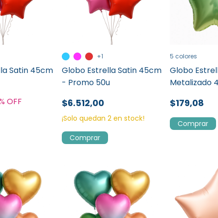
+1
5 colores
lla Satin 45cm
Globo Estrella Satin 45cm
Globo Estre
- Promo 50u
Metalizado
% OFF
$6.512,00
$179,08
¡Solo quedan
2
en stock!
Comprar
Comprar