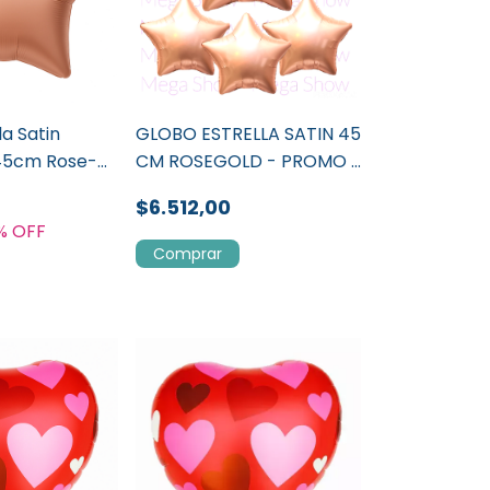
la Satin
GLOBO ESTRELLA SATIN 45
45cm Rose-
CM ROSEGOLD - PROMO x
50 U
$6.512,00
% OFF