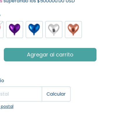
is
superando los
$500000.00 USD
o
 CP:
Cambiar CP
ío
Calcular
 postal