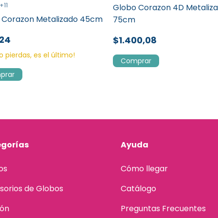
+11
Globo Corazon 4D Metaliz
 Corazon Metalizado 45cm
75cm
,24
$1.400,08
lo pierdas, es el último!
prar
gorías
Ayuda
os
Cómo llegar
sorios de Globos
Catálogo
lón
Preguntas Frecuentes