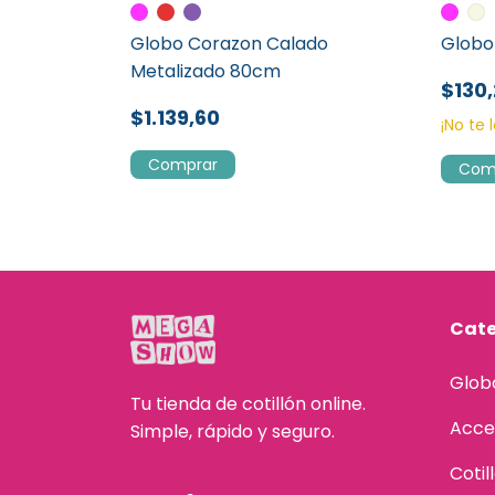
 18" -
Globo Corazon Calado
Globo
Metalizado 80cm
$130
$1.139,60
¡No te 
Comprar
Com
Cate
Glob
Tu tienda de cotillón online.
Acce
Simple, rápido y seguro.
Cotil