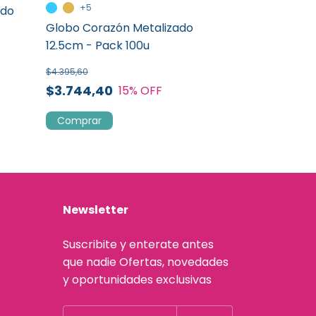
+5
+3
ado
Globo Corazón Metalizado
Globo Coraz
12.5cm - Pack 100u
Metalizado 
$4.395,60
$8.140,00
$3.744,40
$7.032,96
15
% OFF
¡Solo quedan
Comprar
Comprar
Newsletter
Suscribite y enterate antes
que nadie Ofertas, novedades
y oportunidades exclusivas