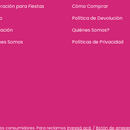
ración para Fiestas
Cómo Comprar
o
Política de Devolución
dación
Quiénes Somos?
nes Somos
Políticas de Privacidad
 los consumidores. Para reclamos
ingresá acá.
/
Botón de arrepe