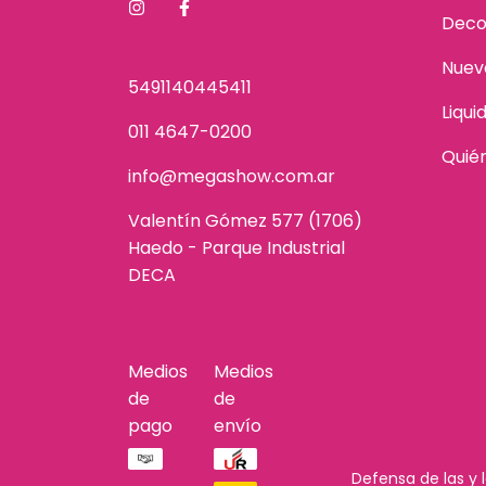
Deco
Nuev
5491140445411
Liqui
011 4647-0200
Quié
info@megashow.com.ar
Valentín Gómez 577 (1706)
Haedo - Parque Industrial
DECA
Medios
Medios
de
de
pago
envío
Defensa de las y