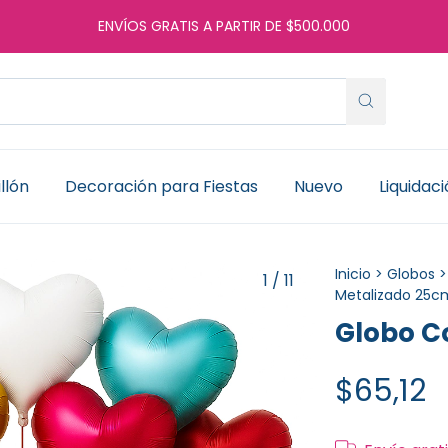
ENVÍOS GRATIS A PARTIR DE $500.000
llón
Decoración para Fiestas
Nuevo
Liquidac
Inicio
>
Globos
>
1
/
11
Metalizado 25c
Globo C
$65,12