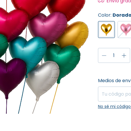
Envío grat
Color:
Dorad
Entregas para el
Medios de env
No sé mi código