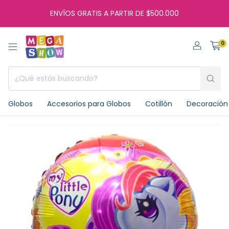
ENVÍOS GRATIS A PARTIR DE $500.000
0
Globos
Accesorios para Globos
Cotillón
Decoración 