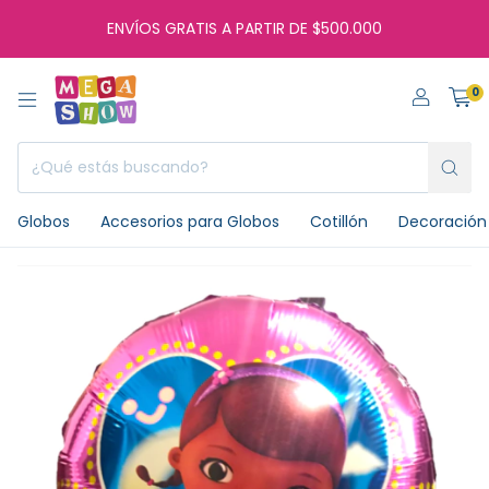
ENVÍOS GRATIS A PARTIR DE $500.000
0
Globos
Accesorios para Globos
Cotillón
Decoración 