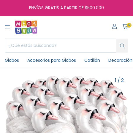
ENVÍOS GRATIS A PARTIR DE $500.000
0
Globos
Accesorios para Globos
Cotillón
Decoración 
1
/
2