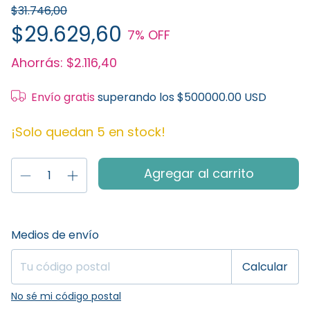
$31.746,00
$29.629,60
7
% OFF
Ahorrás:
$2.116,40
Envío gratis
superando los
$500000.00 USD
¡Solo quedan
5
en stock!
Entregas para el CP:
Cambiar CP
Medios de envío
Calcular
No sé mi código postal