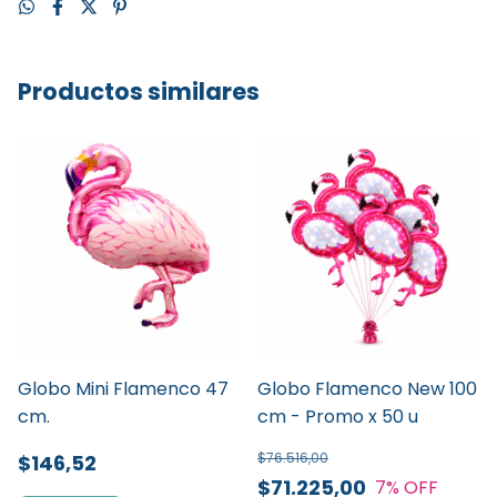
Productos similares
Globo Mini Flamenco 47
Globo Flamenco New 100
cm.
cm - Promo x 50 u
$76.516,00
$146,52
$71.225,00
7
% OFF