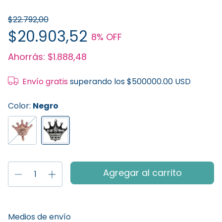
$22.792,00
$20.903,52
8
% OFF
Ahorrás:
$1.888,48
Envío gratis
superando los
$500000.00 USD
Color:
Negro
Entregas para el CP:
Cambiar CP
Medios de envío