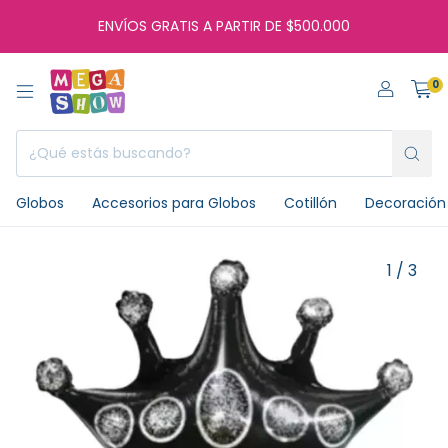
ENVÍOS GRATIS A PARTIR DE $500.000
0
Globos
Accesorios para Globos
Cotillón
Decoración 
1
/
3