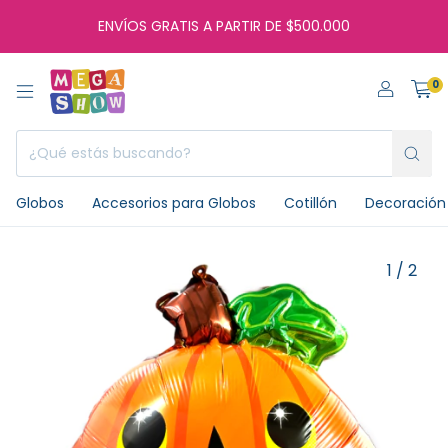
ENVÍOS GRATIS A PARTIR DE $500.000
0
Globos
Accesorios para Globos
Cotillón
Decoración 
1
/
2