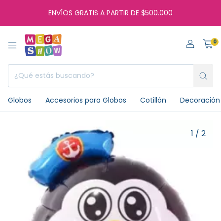
ENVÍOS GRATIS A PARTIR DE $500.000
0
Globos
Accesorios para Globos
Cotillón
Decoración 
1
/
2