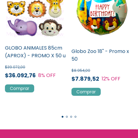
GLOBO ANIMALES 85cm
Globo Zoo 18" - Promo x
(APROX) - PROMO X 50 u
50
$39.072,00
$8.954,00
$36.092,76
8
% OFF
$7.879,52
12
% OFF
Comprar