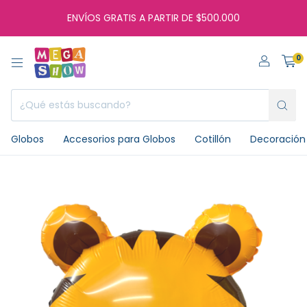
ENVÍOS GRATIS A PARTIR DE $500.000
0
Globos
Accesorios para Globos
Cotillón
Decoración 