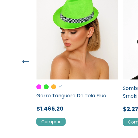
+1
Sombr
LOGRAFICO
Gorro Tanguero De Tela Fluo
Smoki
$1.465,20
$2.2
Comprar
!