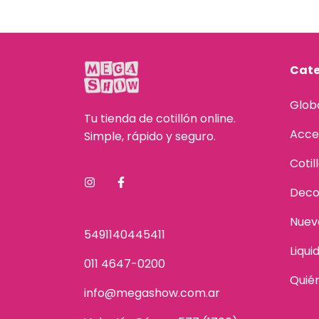
Cate
Glob
Tu tienda de cotillón online.
Acce
Simple, rápido y seguro.
Cotil
Deco
Nuev
5491140445411
Liqui
011 4647-0200
Quié
info@megashow.com.ar