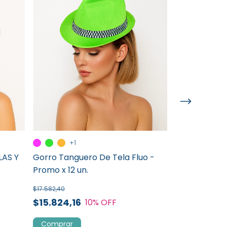
+1
Sombrero Em
AS Y
Gorro Tanguero De Tela Fluo -
cm
Promo x 12 un.
$2.360,60
$17.582,40
Comprar
$15.824,16
10
% OFF
Comprar