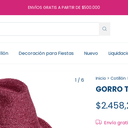
ENVÍOS GRATIS A PARTIR DE $500.000
llón
Decoración para Fiestas
Nuevo
Liquidac
Inicio
>
Cotillón
1
/
6
GORRO T
$2.458,
Envío grat