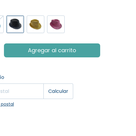
 CP:
Cambiar CP
ío
Calcular
 postal